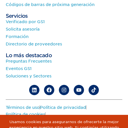
Códigos de barras de próxima generación
Servicios
Verificado por GS1
Solicita asesoría
Formación
Directorio de proveedores
Lo más destacado
Preguntas Frecuentes
Eventos GS1
Soluciones y Sectores
Términos de uso
Política de privacidad
Política de cookies
Advertencia sobre la Ley de Competencia de GS1
Usamos cookies para asegurarnos de ofrecerte la mejor
experiencia en nuestro sitio web. Si continúas utilizando
Política de Propiedad Intelectual de GS1