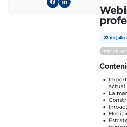
Webin
profe
23 de julio
1 min de lec
Conten
Import
actual
La mar
Constr
Impact
Medici
Estrat