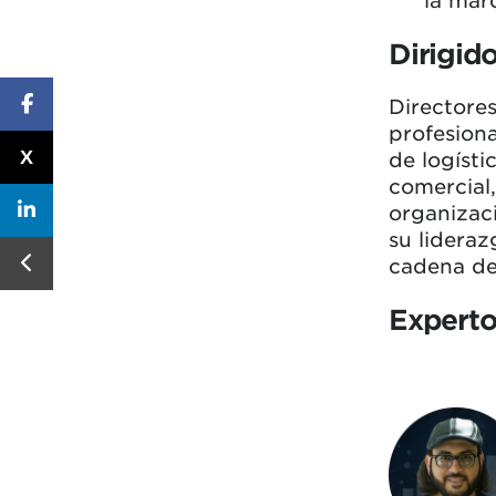
la mar
Dirigido
Directore
profesiona
X
de logísti
comercial,
organizaci
su lideraz
cadena de
Expert